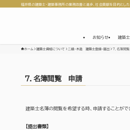
福井県の建築士・建築事務所の業務改善と進歩、社会貢献を目的とした
お知らせ
建築士
ホーム
建築士資格について
二級・木造 建築士登録・届出
７．名簿閲
７．名簿閲覧 申請
建築士名簿の閲覧を希望する時、申請することがで
【提出書類】